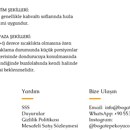
İM ŞEKİLLERİ:
genellikle kahvaltı soflarında hızla
imi uygundur.
AZA ŞEKİLLERİ:
 +1) derece sıcaklıkta olmasına özen
 saklama durumunda küçük porsiyonlar
 içerisinde dondurucuya konulmasında
tendiğinde buzdolabında kendi halinde
i beklenmelidir.
Yardım
Bize Ulaşın
SSS
Email:
info@boga
Duyurular
WhatsApp:
+90 55
Gizlilik Politikası
Instagram:
Mesafeli Satış Sözleşmesi
@bogatepekoyuc