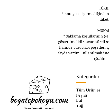
TÜKET
* Koruyucu içermediğinden 
tüket
MUHAF
* Saklama koşullarının (-1
gösterilmelidir. Uzun süreli
halinde buzdolabı poşetleri
fayda vardır. Kullanılmak is
çözülmes
Kategoriler
Tüm Ürünler
Peynir
Bal
Yağ