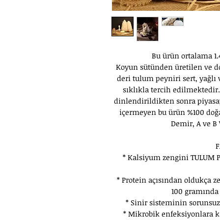
Bu ürün ortalama 1.4
Koyun sütünden üretilen ve d
deri tulum peyniri sert, yağlı 
sıklıkla tercih edilmektedir
dinlendirildikten sonra piyas
içermeyen bu ürün %100 doğa
Demir, A ve B
F
* Kalsiyum zengini TULUM P
* Protein açısından oldukça z
100 gramında 
* Sinir sisteminin sorunsu
* Mikrobik enfeksiyonlara ka