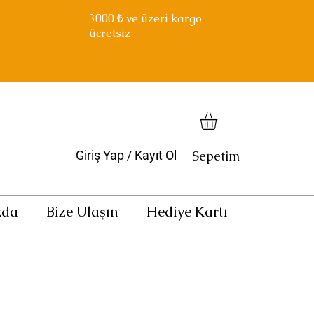
3000
₺ ve üzeri kargo
ücretsiz
Sepetim
Giriş Yap / Kayıt Ol
zda
Bize Ulaşın
Hediye Kartı