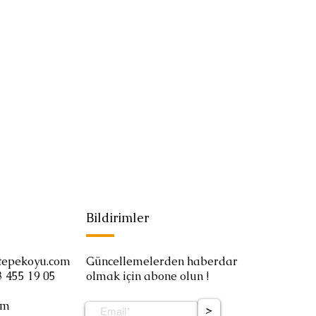
Bildirimler
tepekoyu.com
Güncellemelerden haberdar
3 455 19 05
olmak için abone olun !
om
>