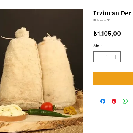
Erzincan Der
Stok kodu: 91
Fiya
₺1.105,00
Adet
*