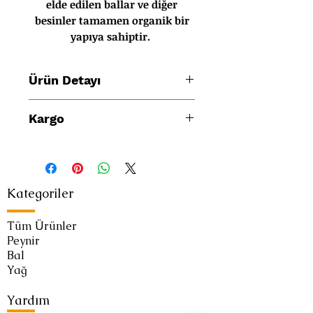
elde edilen ballar ve diğer
besinler tamamen organik bir
yapıya sahiptir.
Ürün Detayı
Karakovan balları adet olarak
Kargo
satılmakta ve ortalama 1500 gr
ağırlığındadır.
Ürünler Aras kargo ile 2 veya 3 iş
günü içerisinde adreslere teslim
edilmektedir.
Kategoriler
Tüm Ürünler
Peynir
Bal
Yağ
Yardım