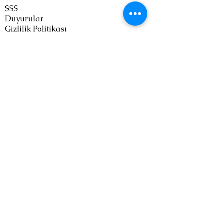
SSS
Duyurular
Gizlilik Politikası
Mesafeli Satış Sözleşmesi
Teslimat ve İade Şartları
Bize Ulaşın
Email:
info@bogatepekoyu.com
WhatsApp:
+90 553 455 19 05
Instagram:
@bogatepekoyucom
Bildirimler
Güncellemelerden haberdar olmak için
abone olun !
>