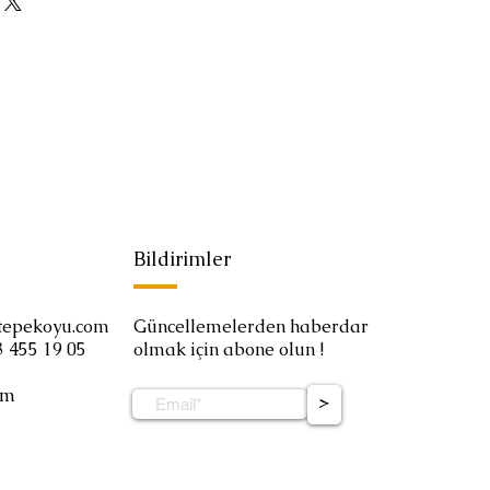
dilmektedir.
Bildirimler
tepekoyu.com
Güncellemelerden haberdar
3 455 19 05
olmak için abone olun !
om
>