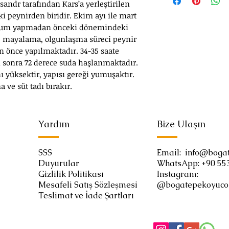
adreslere teslim e
ksandr tarafından Kars’a yerleştirilen
i peynirden biridir. Ekim ayı ile mart
doğum yapmadan önceki dönemindeki
e mayalama, olgunlaşma süreci peynir
n önce yapılmaktadır. 34-35 saate
 sonra 72 derece suda haşlanmaktadır.
 yüksektir, yapısı gereği yumuşaktır.
 ve süt tadı bırakır.
Yardım
Bize Ulaşın
SSS
Email:
info@boga
Duyurular
WhatsApp:
+90 55
Gizlilik Politikası
Instagram:
Mesafeli Satış Sözleşmesi
@bogatepekoyuc
Teslimat ve İade Şartları