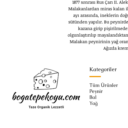
1877 sonrası Rus Çarı II. Ale
Malakanlardan miras kalan ik
ayı arasında, ineklerin 
sütünden yapılır. Bu peynird
kazana girip pişirilmede
olgunlaştırılıp mayalandıktan
Malakan peynirinin yağ oranı
Ağızda krema
Kategoriler
Tüm Ürünler
Peynir
Bal
Yağ