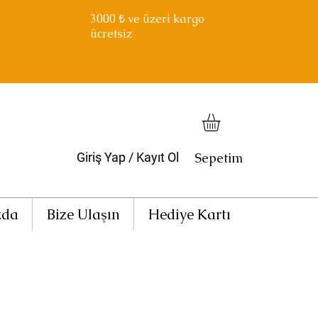
3000
₺ ve üzeri kargo
ücretsiz
Sepetim
Giriş Yap / Kayıt Ol
zda
Bize Ulaşın
Hediye Kartı