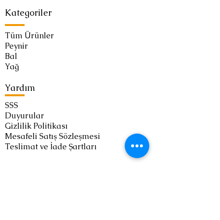
Kategoriler
Tüm Ürünler
Peynir
Bal
Yağ
Yardım
SSS
Duyurular
Gizlilik Politikası
Mesafeli Satış Sözleşmesi
Teslimat ve İade Şartları
Bize Ulaşın
Email:
info@bogatepekoyu.com
WhatsApp:
+90 553 455 19 05
Instagram:
@bogatepekoyucom